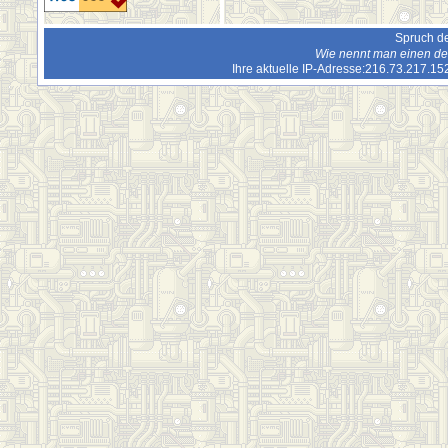
Spruch de
Wie nennt man einen de
Ihre aktuelle IP-Adresse:216.73.217.1