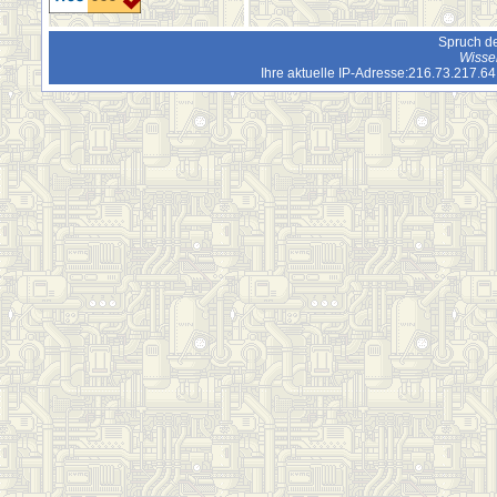
Spruch de
Wissen
Ihre aktuelle IP-Adresse:216.73.217.6