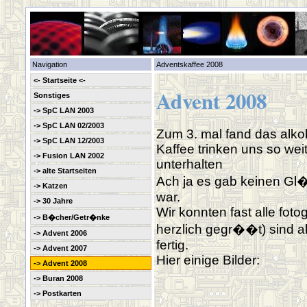
Navigation
Adventskaffee 2008
<- Startseite <-
Advent 2008
Sonstiges
-> SpC LAN 2003
-> SpC LAN 02/2003
Zum 3. mal fand das alko
-> SpC LAN 12/2003
Kaffee trinken uns so wei
-> Fusion LAN 2002
unterhalten
-> alte Startseiten
Ach ja es gab keinen Gl�
-> Katzen
war.
-> 30 Jahre
Wir konnten fast alle fot
-> B�cher/Getr�nke
herzlich gegr��t) sind a
-> Advent 2006
fertig.
-> Advent 2007
Hier einige Bilder:
-> Advent 2008
-> Buran 2008
-> Postkarten