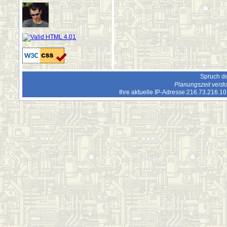
Spruch de
Planungszeit verdo
Ihre aktuelle IP-Adresse:216.73.216.1